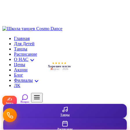
Главная
Для Детей
Танцы
Расписание
О НАС
★★★★★
Цены
Хорошее место
Акции
Я
ндекс · 2026
Блог
Филиалы
ЛК
✍
Вопрос
Запись
Танцы
Расписание