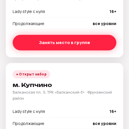
Lady style с нуля
16+
Продолжающие
все уровни
Занять место в группе
● Открыт набор
м. Купчино
Балканская пл., 5, ТРК «Балканский-3» · Фрунзенский
район
Lady style с нуля
16+
Продолжающие
все уровни