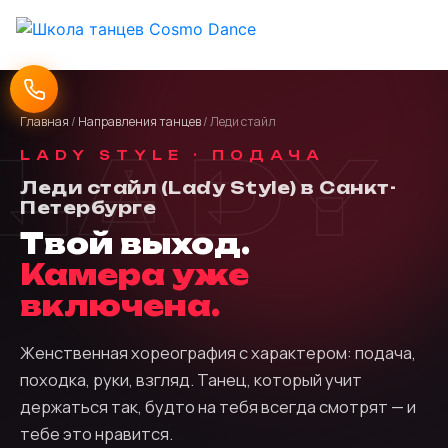
Главная
/
Направления танцев
/ Леди стайл
LADY
LADY STYLE · ПОДАЧА
Леди стайл (Lady Style) в Санкт-
Петербурге
Твой выход.
Камера уже
включена.
Женственная хореография с характером: подача,
походка, руки, взгляд. Танец, который учит
держаться так, будто на тебя всегда смотрят — и
тебе это нравится.