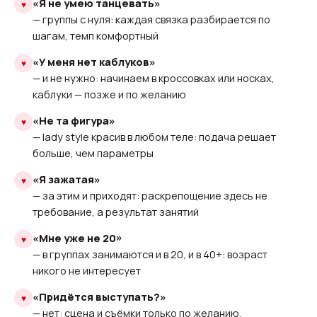
«Я не умею танцевать»
— группы с нуля: каждая связка разбирается по
шагам, темп комфортный
«У меня нет каблуков»
— и не нужно: начинаем в кроссовках или носках,
каблуки — позже и по желанию
«Не та фигура»
— lady style красив в любом теле: подача решает
больше, чем параметры
«Я зажатая»
— за этим и приходят: раскрепощение здесь не
требование, а результат занятий
«Мне уже не 20»
— в группах занимаются и в 20, и в 40+: возраст
никого не интересует
«Придётся выступать?»
— нет: сцена и съёмки только по желанию,