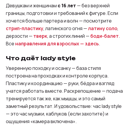
Девушкам и женщинам
с 16 лет
— без верхней
границы, подготовки и требований к фигуре. Если
хочется больше партера и волн — посмотрите
стрип-пластику
, латинского огня —
латину соло
,
дерзости —
тверк
, а строгих линий —
боди-балет
.
Все
направления для взрослых — здесь
.
Что даёт lady style
Уверенную походку и осанку — база стиля
построена на проходках и контроле корпуса.
Пластику и координацию — руки, бёдра и взгляд
учатся работать вместе. Раскрепощение — подача
тренируется так же, как мышцы, и это самый
заметный результат. И удовольствие: час lady style
— это час музыки, каблуков (если захотите) и
ощущения «камера включена».