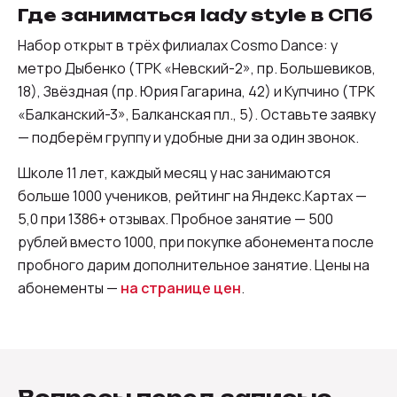
Где заниматься lady style в СПб
Набор открыт в трёх филиалах Cosmo Dance: у
метро Дыбенко (ТРК «Невский-2», пр. Большевиков,
18), Звёздная (пр. Юрия Гагарина, 42) и Купчино (ТРК
«Балканский-3», Балканская пл., 5). Оставьте заявку
— подберём группу и удобные дни за один звонок.
Школе 11 лет, каждый месяц у нас занимаются
больше 1000 учеников, рейтинг на Яндекс.Картах —
5,0 при 1386+ отзывах. Пробное занятие — 500
рублей вместо 1000, при покупке абонемента после
пробного дарим дополнительное занятие. Цены на
абонементы —
на странице цен
.