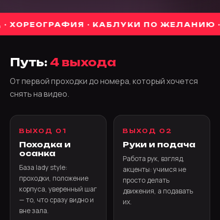
ОРЕОГРАФИЯ · КАБЛУКИ ПО ЖЕЛАНИЮ · С НУ
Путь:
4 выхода
От первой проходки до номера, который хочется
снять на видео.
ВЫХОД 01
ВЫХОД 02
Походка и
Руки и подача
осанка
Работа рук, взгляд,
База lady style:
акценты: учимся не
проходки, положение
просто делать
корпуса, уверенный шаг
движения, а подавать
— то, что сразу видно и
их.
вне зала.