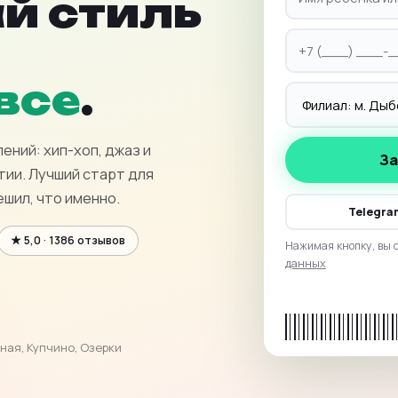
й стиль
все
.
ений: хип-хоп, джаз и
За
тии. Лучший старт для
ешил, что именно.
Telegra
★ 5,0 · 1386 отзывов
Нажимая кнопку, вы 
данных
ная, Купчино, Озерки