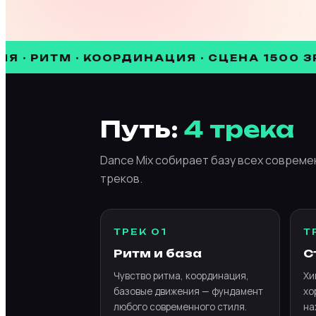
ИТМ · КООРДИНАЦИЯ · СЦЕНА 1500 ЗРИТЕЛЕЙ
Путь:
4 трека
Dance Mix собирает базу всех современ
треков.
ТРЕК 01
Т
Ритм и база
С
Чувство ритма, координация,
Хи
базовые движения — фундамент
хо
любого современного стиля.
на