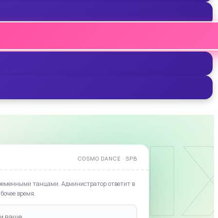
 MI
COSMO DANCE · SPB
ременными танцами. Администратор ответит в
абочее время.