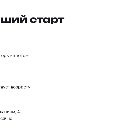
чший старт
оторыми потом
твует возрасту
ванием, 4
есячно