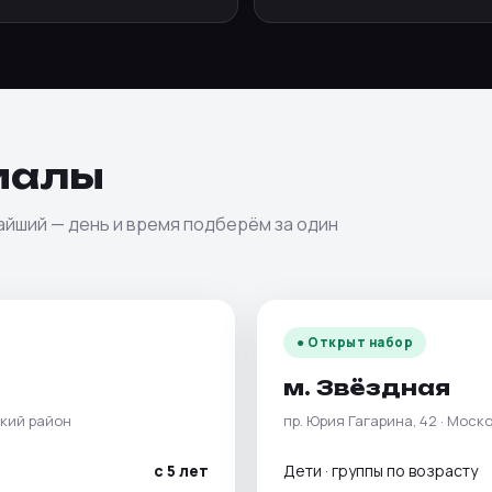
иалы
айший — день и время подберём за один
● Открыт набор
м. Звёздная
ский район
пр. Юрия Гагарина, 42 · Моск
с 5 лет
Дети · группы по возрасту