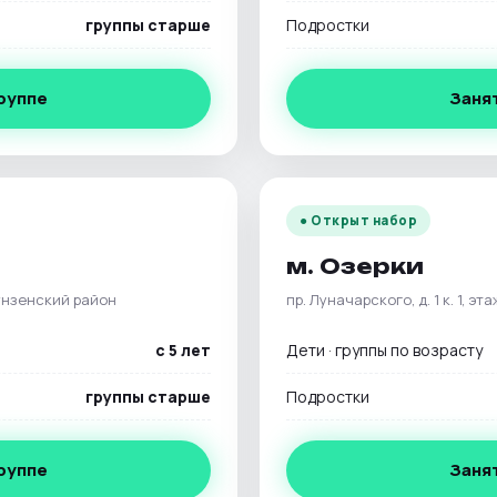
группы старше
Подростки
группе
Занят
● Открыт набор
м. Озерки
рунзенский район
пр. Луначарского, д. 1 к. 1, э
с 5 лет
Дети · группы по возрасту
группы старше
Подростки
группе
Занят