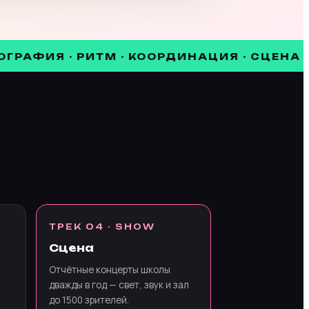
ИЯ · РИТМ · КООРДИНАЦИЯ · СЦЕНА 1500 З
ТРЕК 04 · SHOW
Сцена
Отчётные концерты школы
дважды в год — свет, звук и зал
до 1500 зрителей.