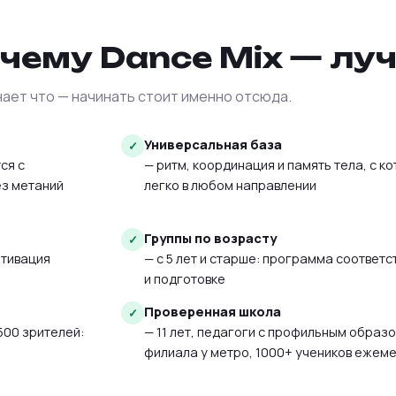
чему Dance Mix — лу
нает что — начинать стоит именно отсюда.
Универсальная база
ся с
— ритм, координация и память тела, с к
ез метаний
легко в любом направлении
Группы по возрасту
отивация
— с 5 лет и старше: программа соответс
и подготовке
Проверенная школа
500 зрителей:
— 11 лет, педагоги с профильным образо
филиала у метро, 1000+ учеников ежем