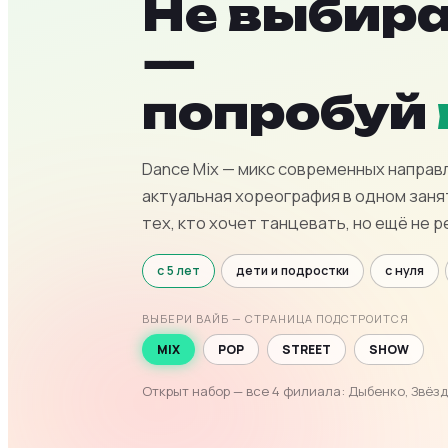
Не выбира
—
попробуй
Dance Mix — микс современных направл
актуальная хореография в одном заня
тех, кто хочет танцевать, но ещё не р
с 5 лет
дети и подростки
с нуля
ВЫБЕРИ ВАЙБ — СТРАНИЦА ПОДСТРОИТСЯ
MIX
POP
STREET
SHOW
Открыт набор — все 4 филиала: Дыбенко, Звёзд