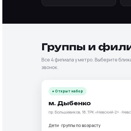
Группы и фил
Все 4 филиала у метро. Выберите ближ
звонок.
● Открыт набор
м. Дыбенко
пр. Большевиков, 18, ТРК «Невский-2» · Нев
Дети · группы по возрасту