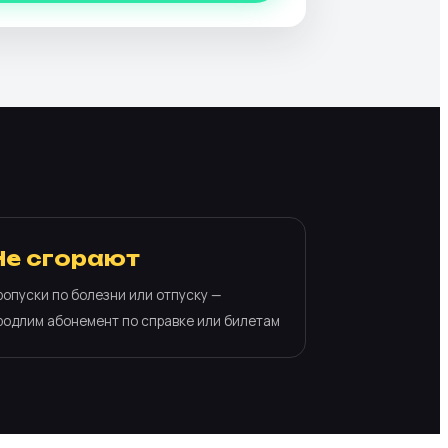
Не сгорают
ропуски по болезни или отпуску —
родлим абонемент по справке или билетам