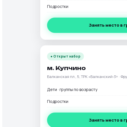
Подростки
Занять место в 
● Открыт набор
м. Купчино
Балканская пл., 5, ТРК «Балканский-3» · Ф
Дети · группы по возрасту
Подростки
Занять место в 