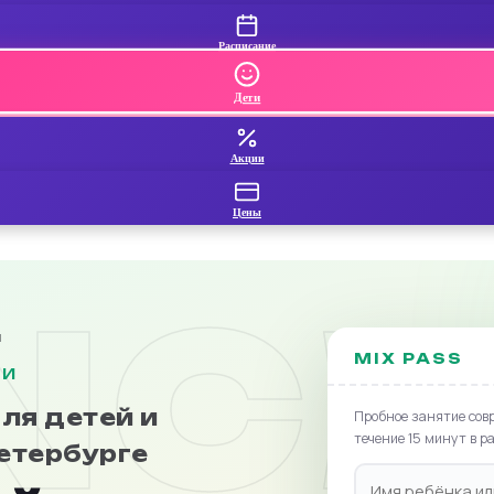
Расписание
Дети
Акции
Цены
NCE
ы
MIX PASS
ЛИ
ля детей и
Пробное занятие сов
течение 15 минут в р
етербурге