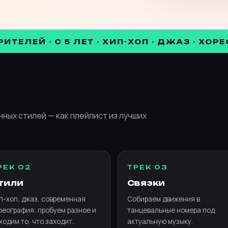
 · С 5 ЛЕТ · ХИП-ХОП · ДЖАЗ · ХОРЕОГРАФ
ных стилей — как плейлист из лучших
РЕК 02
ТРЕК 03
тили
Связки
п-хоп, джаз, современная
Собираем движения в
реография: пробуем разное и
танцевальные номера под
ходим то, что заходит.
актуальную музыку.