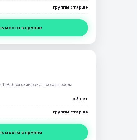
группы старше
ь место в группе
таж 1 · Выборгский район, север города
с 5 лет
группы старше
ь место в группе