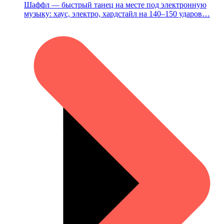
Шаффл — быстрый танец на месте под электронную
музыку: хаус, электро, хардстайл на 140–150 ударов…