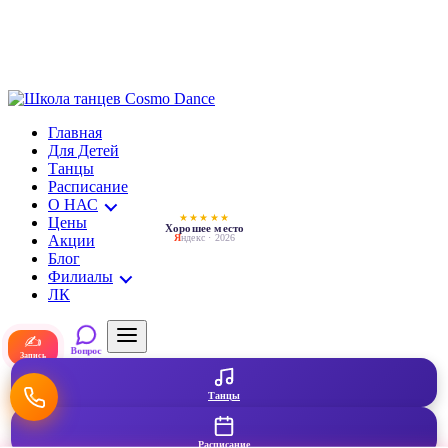
Главная
Для Детей
Танцы
Расписание
О НАС
★★★★★
Цены
Хорошее место
Акции
Я
ндекс · 2026
Блог
Филиалы
ЛК
✍
Вопрос
Запись
Танцы
Расписание