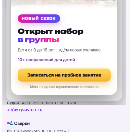
Записаться на пробное занятие
Дыбенко
М
пр. Большевиков, 18, ТРК «Невский-2», этаж 6
Будни 11:00–22:00 · Вых 11:00–21:00
+7(921)995-00-19
Звёздная
М
пр. Юрия Гагарина, 42
Будни 11:00–22:00 · Вых 11:00–21:00
+7(921)995-26-25
Купчино
М
Балканская пл., 5, ТРК «Балканский-3», этаж 4
Будни 14:00–22:00 · Вых 11:00–15:00
+7(921)995-00-16
Озерки
М
пр. Луначарского, д. 1 к. 1, этаж 1