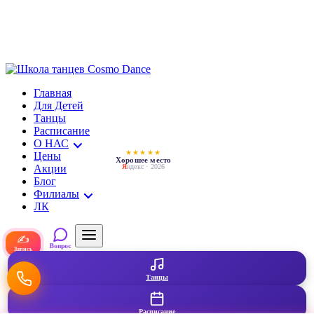
Главная
Для Детей
Танцы
Расписание
О НАС
★★★★★
Цены
Хорошее место
Акции
Я
ндекс · 2026
Блог
Филиалы
ЛК
✍
Вопрос
Запись
Танцы
Расписание