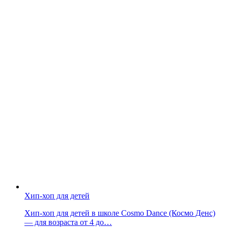
Хип-хоп для детей
Хип-хоп для детей в школе Cosmo Dance (Космо Денс)
— для возраста от 4 до…