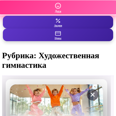
Дети
Акции
Цены
Рубрика:
Художественная
гимнастика
Cosmo Dance
Школа танцев в Санкт-Петербурге для
детей и взрослых. 11 лет,
25+ направлений
, 4 филиала.