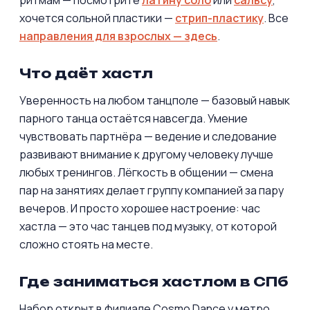
хочется сольной пластики —
стрип-пластику
. Все
направления для взрослых — здесь
.
Что даёт хастл
Уверенность на любом танцполе — базовый навык
парного танца остаётся навсегда. Умение
чувствовать партнёра — ведение и следование
развивают внимание к другому человеку лучше
любых тренингов. Лёгкость в общении — смена
пар на занятиях делает группу компанией за пару
вечеров. И просто хорошее настроение: час
хастла — это час танцев под музыку, от которой
сложно стоять на месте.
Где заниматься хастлом в СПб
Набор открыт в филиале Cosmo Dance у метро