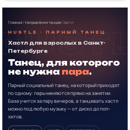
Главная
/
Направления танцев
/ Хастл
HUST
HUSTLE · ПАРНЫЙ ТАНЕЦ
Хастл для взрослых в Санкт-
Петербурге
Танец, для которого
не нужна
пара
.
Парный социальный танец, на который приходят
по одному: пары меняются прямо на занятии.
База учится за пару вечеров, а танцевать хастл
можно под любую музыку — от диско до поп-
хитов.