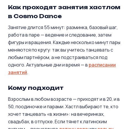
Как проходят занятия хастлом
в Cosmo Dance
Занятие длится 55 минут: разминка, базовый шаг,
работа в паре — ведение и следование, затем
фигуры и вращения. Каждые несколько минут пары
меняются по кругу: так вы учитесь танцевать с
любым партнёром, а не подстраиваться под
одного. Актуальные дни и время — в
расписании
занятий
.
Кому подходит
Взрослым в любом возрасте — приходят и в 20, и в
50, поодиночке и парами. Хастл выбирают те, кто
хочет танцевать «в жизни»: на вечеринках,
свадьбах, в отпуске. Если тянет к латинским
ритмам — посмотрите
латину соло
или
сальсу
,