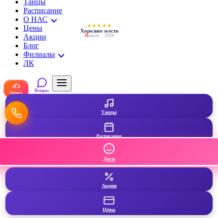
Танцы
Расписание
О НАС
★★★★★
Цены
Хорошее место
Акции
Я
ндекс · 2026
Блог
Филиалы
ЛК
✍
Вопрос
Запись
Танцы
Расписание
Дети
Акции
Цены