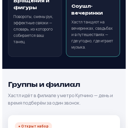
Вращения и
Соушл-
фигуры
вечеринки
Повороты, смены рук,
Хастл танцуют на
эффектные связки —
вечеринках, свадьбах
словарь, из которого
и в путешествиях —
собирается ваш
где угодно, где играет
танец.
музыка.
Группы и филиал
Хастл идёт в филиале у метро Купчино — день и
время подберём за один звонок.
● Открыт набор