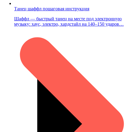
Танец шаффл пошаговая инструкция
Шаффл — быстрый танец на месте под электронную
музыку: хаус, электро, хардстайл на 140–150 ударов…