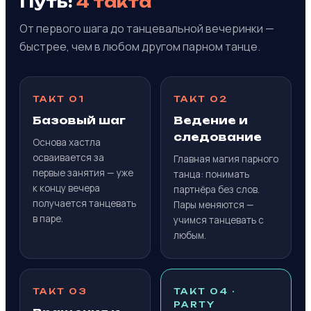
Путь:
4 такта
От первого шага до танцевальной вечеринки —
быстрее, чем в любом другом парном танце.
ТАКТ 01
ТАКТ 02
Базовый шаг
Ведение и
следование
Основа хастла
осваивается за
Главная магия парного
первые занятия — уже
танца: понимать
к концу вечера
партнёра без слов.
получается танцевать
Пары меняются —
в паре.
учимся танцевать с
любым.
ТАКТ 03
ТАКТ 04 ·
PARTY