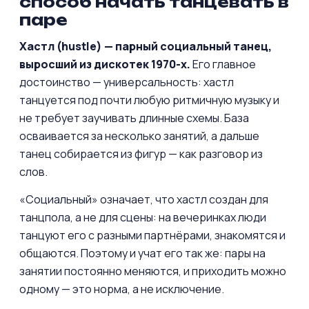
способ начать танцевать в
паре
Хастл (hustle) — парный социальный танец,
выросший из дискотек 1970-х.
Его главное
достоинство — универсальность: хастл
танцуется под почти любую ритмичную музыку и
не требует заучивать длинные схемы. База
осваивается за несколько занятий, а дальше
танец собирается из фигур — как разговор из
слов.
«Социальный» означает, что хастл создан для
танцпола, а не для сцены: на вечеринках люди
танцуют его с разными партнёрами, знакомятся и
общаются. Поэтому и учат его так же: пары на
занятии постоянно меняются, и приходить можно
одному — это норма, а не исключение.