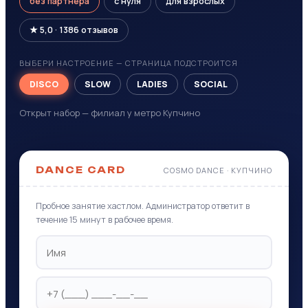
без партнёра
с нуля
для взрослых
★ 5,0 · 1386 отзывов
ВЫБЕРИ НАСТРОЕНИЕ — СТРАНИЦА ПОДСТРОИТСЯ
DISCO
SLOW
LADIES
SOCIAL
Открыт набор — филиал у метро Купчино
DANCE CARD
COSMO DANCE · КУПЧИНО
Пробное занятие хастлом. Администратор ответит в
течение 15 минут в рабочее время.