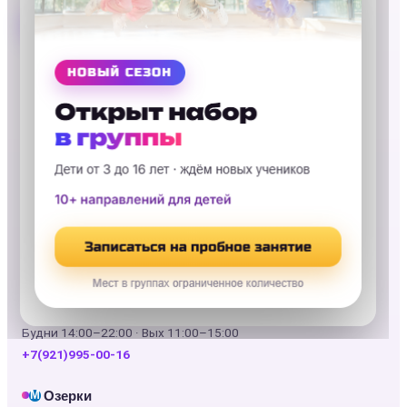
Записаться на пробное занятие
Дыбенко
М
пр. Большевиков, 18, ТРК «Невский-2», этаж 6
Будни 11:00–22:00 · Вых 11:00–21:00
+7(921)995-00-19
Звёздная
М
пр. Юрия Гагарина, 42
Будни 11:00–22:00 · Вых 11:00–21:00
+7(921)995-26-25
Купчино
М
Балканская пл., 5, ТРК «Балканский-3», этаж 4
Будни 14:00–22:00 · Вых 11:00–15:00
+7(921)995-00-16
Озерки
М