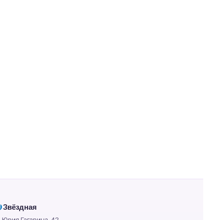
Звёздная
М
. Юрия Гагарина, 42