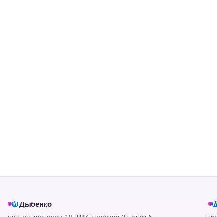
Дыбенко
М
пр. Большевиков, 18, ТРК «Невский-2», этаж 6
пр