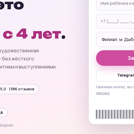
это
м
с 4 лет
.
: художественная
За
— без жёсткого
витием и выступлениями
Telegra
Нажимая кнопку, вы 
5,0 · 1386 отзывов
данных
КА
вёздная