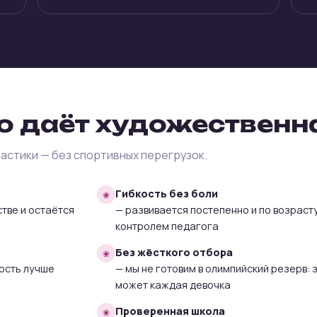
о даёт художественн
астики — без спортивных перегрузок.
Гибкость без боли
стве и остаётся
— развивается постепенно и по возрасту
контролем педагога
Без жёсткого отбора
ость лучше
— мы не готовим в олимпийский резерв:
может каждая девочка
Проверенная школа