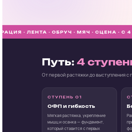
 · ЛЕНТА · ОБРУЧ · МЯЧ · СЦЕНА · С 4 ЛЕТ 
Путь:
4 ступен
От первой растяжки до выступления с 
СТУПЕНЬ 01
С
ОФП и гибкость
Б
Мягкая растяжка, укрепление
Ра
мышц и осанка — фундамент,
пр
который ставится с первых
фо