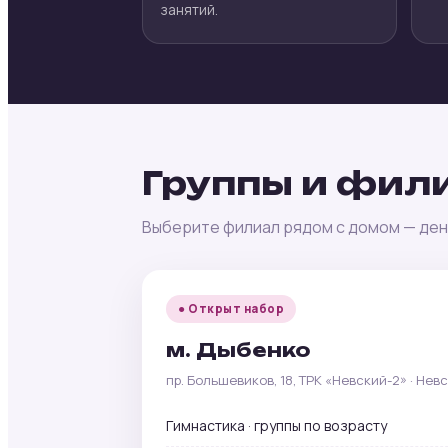
занятий.
Группы и фил
Выберите филиал рядом с домом — день
● Открыт набор
м. Дыбенко
пр. Большевиков, 18, ТРК «Невский-2» · Нев
Гимнастика · группы по возрасту