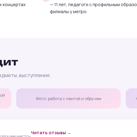
х концертах
— 11 лет, педагоги с профильным образ
филиалы у метро
дит
редметы, выступления.
кой
Фото: работа с лентой и обручем
Читать отзывы →
«Хорошее место»