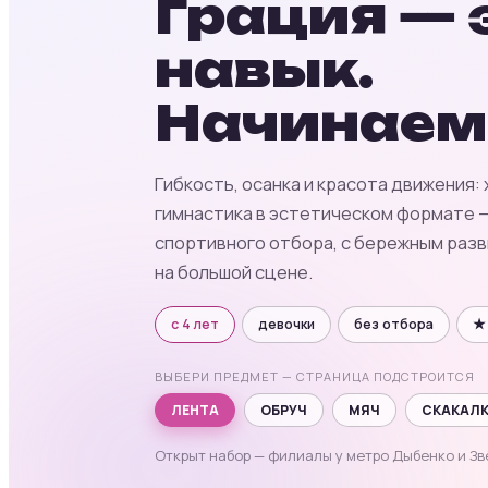
Грация — 
навык.
Начинае
Гибкость, осанка и красота движения
гимнастика в эстетическом формате 
спортивного отбора, с бережным раз
на большой сцене.
с 4 лет
девочки
без отбора
★ 
ВЫБЕРИ ПРЕДМЕТ — СТРАНИЦА ПОДСТРОИТСЯ
ЛЕНТА
ОБРУЧ
МЯЧ
СКАКАЛ
Открыт набор — филиалы у метро Дыбенко и З