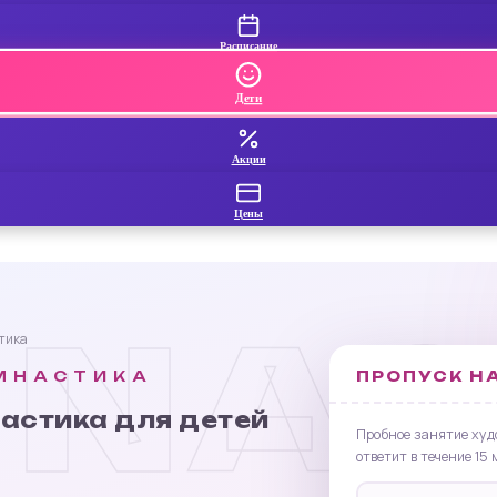
Расписание
Дети
Акции
Цены
NAS
тика
ПРОПУСК НА
МНАСТИКА
астика для детей
Пробное занятие худ
ответит в течение 15 