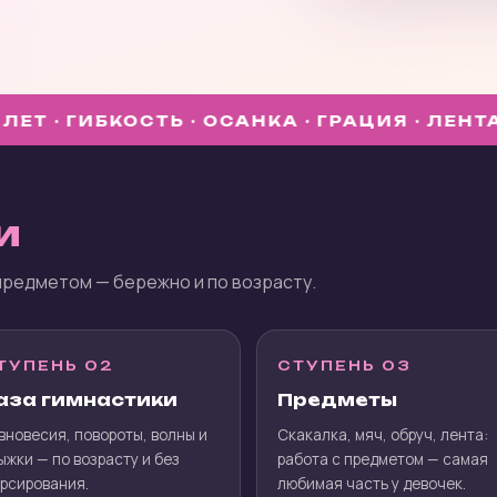
· ГИБКОСТЬ · ОСАНКА · ГРАЦИЯ · ЛЕНТА · ОБР
и
предметом — бережно и по возрасту.
ТУПЕНЬ 02
СТУПЕНЬ 03
аза гимнастики
Предметы
вновесия, повороты, волны и
Скакалка, мяч, обруч, лента:
ыжки — по возрасту и без
работа с предметом — самая
рсирования.
любимая часть у девочек.