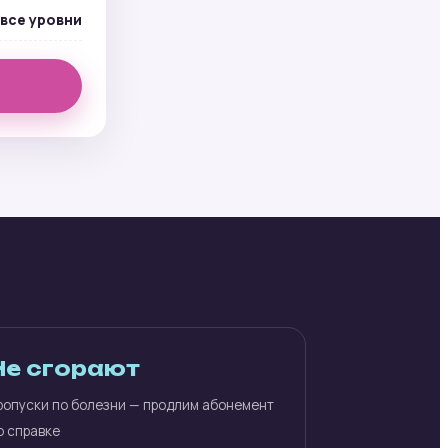
все уровни
Не сгорают
ропуски по болезни — продлим абонемент
о справке