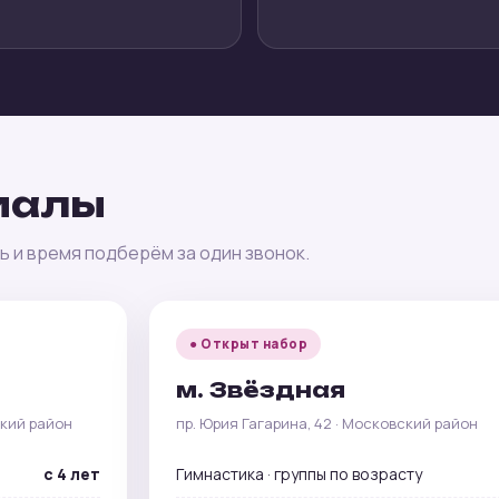
иалы
 и время подберём за один звонок.
● Открыт набор
м. Звёздная
ский район
пр. Юрия Гагарина, 42 · Московский район
с 4 лет
Гимнастика · группы по возрасту