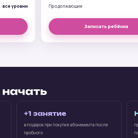
все уровни
Продолжающие
Записать ребёнка
 начать
+1 занятие
в подарок при покупке абонемента после
п
пробного
п