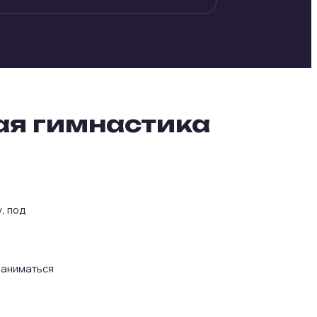
ая гимнастика
, под
 заниматься