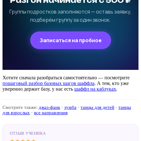
Разгон начинается с 500 ₽
Группы подростков заполняются — оставь заявку,
подберём группу за один звонок.
Записаться на пробное
Хотите сначала разобраться самостоятельно — посмотрите
пошаговый разбор базовых шагов шаффла
. А тем, кто уже
уверенно держит базу, у нас есть
шаффл на каблуках
.
Смотрите также:
джаз-фанк
·
зумба
·
танцы для детей
·
танцы
для взрослых
·
все направления
ОТЗЫВ УЧЕНИКА