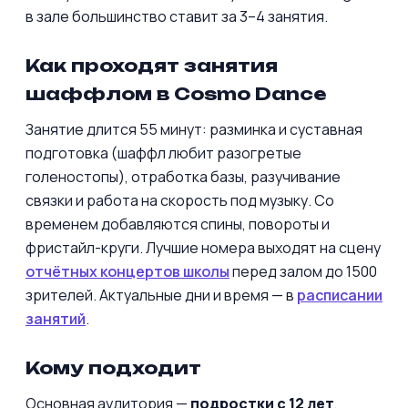
в зале большинство ставит за 3–4 занятия.
Как проходят занятия
шаффлом в Cosmo Dance
Занятие длится 55 минут: разминка и суставная
подготовка (шаффл любит разогретые
голеностопы), отработка базы, разучивание
связки и работа на скорость под музыку. Со
временем добавляются спины, повороты и
фристайл-круги. Лучшие номера выходят на сцену
отчётных концертов школы
перед залом до 1500
зрителей. Актуальные дни и время — в
расписании
занятий
.
Кому подходит
Основная аудитория —
подростки с 12 лет
,