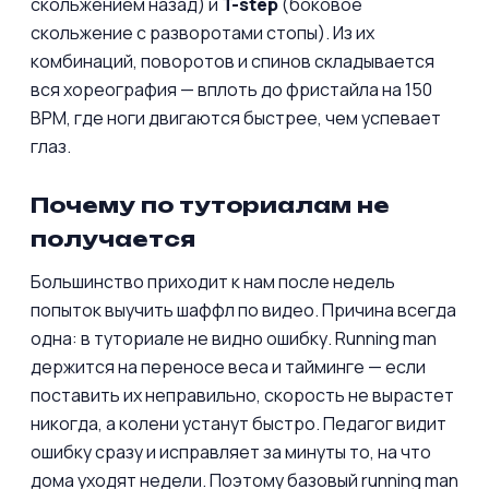
скольжением назад) и
T-step
(боковое
скольжение с разворотами стопы). Из их
комбинаций, поворотов и спинов складывается
вся хореография — вплоть до фристайла на 150
BPM, где ноги двигаются быстрее, чем успевает
глаз.
Почему по туториалам не
получается
Большинство приходит к нам после недель
попыток выучить шаффл по видео. Причина всегда
одна: в туториале не видно ошибку. Running man
держится на переносе веса и тайминге — если
поставить их неправильно, скорость не вырастет
никогда, а колени устанут быстро. Педагог видит
ошибку сразу и исправляет за минуты то, на что
дома уходят недели. Поэтому базовый running man