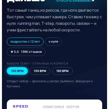
Тот самый танец из рилсов, где ноги двигаются
быстрее, чем успевает камера. Ставим технику с
нуля: running man, T-step, повороты, связки — и
учим фристайлить на любой скорости.
подростки с 12 лет
с нуля
★ 5,0 · 1386 отзывов
ВЫБЕРИ ТЕМП — СТРАНИЦА УСКОРИТСЯ
100 BPM
130 BPM
150 BPM
Открыт набор — филиалы у метро Дыбенко, Звёздная и
Купчино
SPEED
COSMO DANCE · KEEP ON