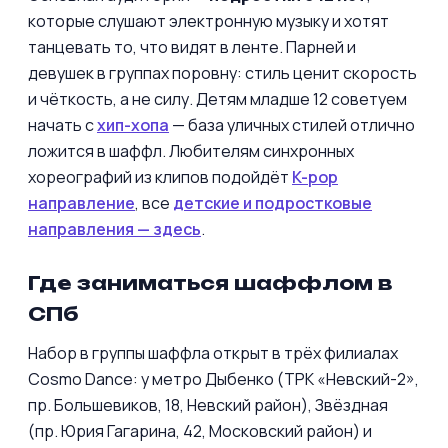
которые слушают электронную музыку и хотят
танцевать то, что видят в ленте. Парней и
девушек в группах поровну: стиль ценит скорость
и чёткость, а не силу. Детям младше 12 советуем
начать с
хип-хопа
— база уличных стилей отлично
ложится в шаффл. Любителям синхронных
хореографий из клипов подойдёт
K-pop
направление
, все
детские и подростковые
направления — здесь
.
Где заниматься шаффлом в
СПб
Набор в группы шаффла открыт в трёх филиалах
Cosmo Dance: у метро Дыбенко (ТРК «Невский-2»,
пр. Большевиков, 18, Невский район), Звёздная
(пр. Юрия Гагарина, 42, Московский район) и