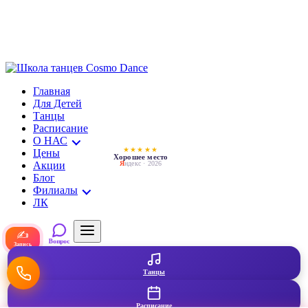
Главная
Для Детей
Танцы
Расписание
О НАС
★★★★★
Цены
Хорошее место
Акции
Я
ндекс · 2026
Блог
Филиалы
ЛК
✍
Вопрос
Запись
Танцы
Расписание