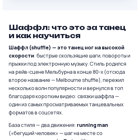
Шаффл: что это за танец
и как научиться
Шаффл (shuffle) — это танец ног на высокой
скорости
: быстрые скользящие шаги, повороты и
прыжки под электронную музыку. Стиль родился
на рейв-сцене Мельбурна в конце 80-х (отсюда
второе название — Melbourne shuffle), пережил
несколько волн популярности и вернулся в топ
благодаря коротким видео: связки шаффла —
один из самых просматриваемых танцевальных
форматов в соцсетях.
База стиля — два движения:
running man
(«бегущий человек» — шаг на месте со