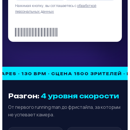
Нажимая кнопку, вы соглашаетесь с
обработкой
персональных данных
 130 BPM · СЦЕНА 1500 ЗРИТЕЛЕЙ · KEEP ON
Разгон:
4 уровня скорости
От первого running man до фристайла, за которым
не успевает камера.