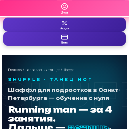
Дети
Акции
Цены
Главная
/
Направления танцев
/ Шаффл
SHUF
SHUFFLE · ТАНЕЦ НОГ
Шаффл для подростков в Санкт-
Петербурге — обучение с нуля
Running man — за 4
занятия.
Дальше —
летишь
.