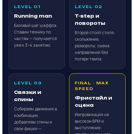
LEVEL 01
LEVEL 02
Running man
T-step и
повороты
Базовый шаг шаффла.
Ставим технику по
Второй столп стиля:
частям — получается
скольжение,
уже к 3–4 занятию.
развороты, смена
направлений без
потери темпа.
LEVEL 03
FINAL · MAX
SPEED
Связки и
Фристайл и
спины
сцена
Собираем движения в
Импровизация на
комбинации,
высоком BPM и
добавляем спины и
выступления:
свои фишки —