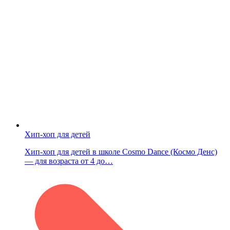
Хип-хоп для детей
Хип-хоп для детей в школе Cosmo Dance (Космо Денс)
— для возраста от 4 до…