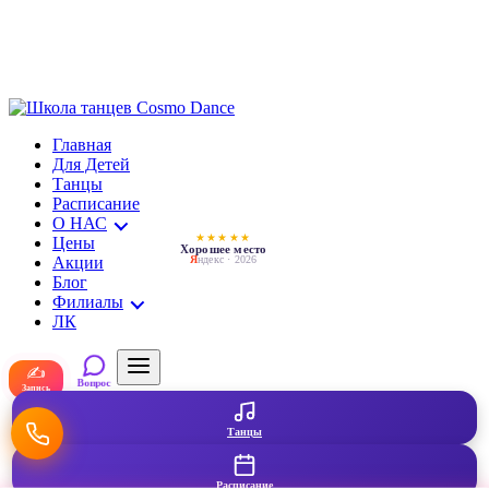
Главная
Для Детей
Танцы
Расписание
О НАС
★★★★★
Цены
Хорошее место
Акции
Я
ндекс · 2026
Блог
Филиалы
ЛК
✍
Вопрос
Запись
Танцы
Расписание