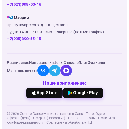
+7(921)995-00-16
Озерки
М
пр. Луначарского, д. 1 к. 1, этаж 1
Будни 14:00–21:00 · Вых — закрыто (летний график)
+7(995)890-55-15
Расписание
Направления
Цены
О школе
Блог
Филиалы
Мы в соцсетях:
Наше приложение:
App Store
Google Play
©
2026
Cosmo Dance — школа танцев в Санкт-Петербурге
Оферта (дети)
·
Оферта (взрослые)
·
Правила школы
·
Политика
конфиденциальности
·
Согласие на обработку ПД