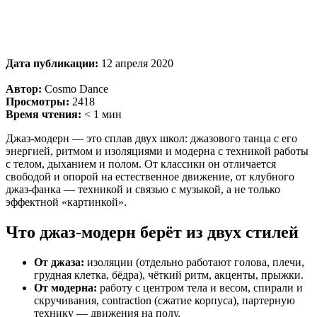
Дата публикации:
12 апреля 2020
Автор:
Cosmo Dance
Просмотры:
2418
Время чтения:
< 1
мин
Джаз-модерн — это сплав двух школ: джазового танца с его
энергией, ритмом и изоляциями и модерна с техникой работы
с телом, дыханием и полом. От классики он отличается
свободой и опорой на естественное движение, от клубного
джаз-фанка — техникой и связью с музыкой, а не только
эффектной «картинкой».
Что джаз-модерн берёт из двух стилей
От джаза:
изоляции (отдельно работают голова, плечи,
грудная клетка, бёдра), чёткий ритм, акценты, прыжки.
От модерна:
работу с центром тела и весом, спирали и
скручивания, contraction (сжатие корпуса), партерную
технику — движения на полу.