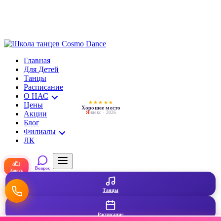
Главная
Для Детей
Танцы
Расписание
О НАС
★★★★★
Цены
Хорошее место
Акции
Я
ндекс · 2026
Блог
Филиалы
ЛК
✍
Вопрос
Запись
Танцы
Расписание