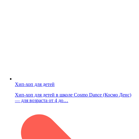
Хип-хоп для детей
Хип-хоп для детей в школе Cosmo Dance (Космо Денс)
— для возраста от 4 до…