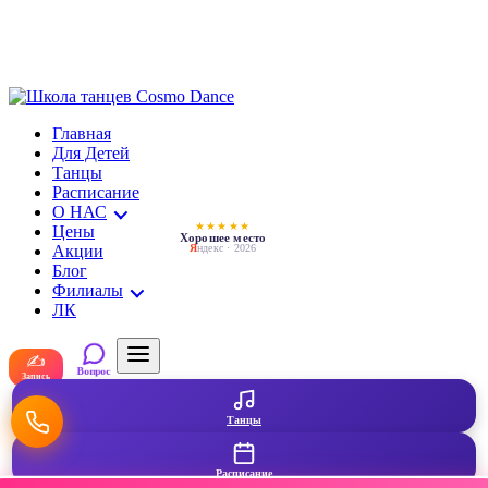
Главная
Для Детей
Танцы
Расписание
О НАС
★★★★★
Цены
Хорошее место
Акции
Я
ндекс · 2026
Блог
Филиалы
ЛК
✍
Вопрос
Запись
Танцы
Расписание