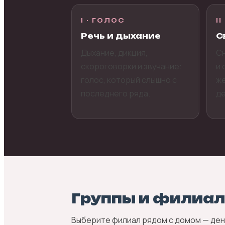
I · ГОЛОС
II
Речь и дыхание
С
Дыхание, дикция,
Сн
скороговорки и звучание:
и 
голос, который слышно с
же
последнего ряда.
де
Группы и филиа
Выберите филиал рядом с домом — день