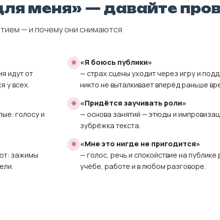
 для меня» — давайте про
тием — и почему они снимаются
«Я боюсь публики»
я идут от
— страх сцены уходит через игру и под
 у всех.
никто не выталкивает вперёд раньше вр
«Придётся заучивать роли»
лые: голосу и
— основа занятий — этюды и импровизаци
зубрёжка текста.
«Мне это нигде не пригодится»
уют: зажимы
— голос, речь и спокойствие на публике
ели.
учёбе, работе и в любом разговоре.