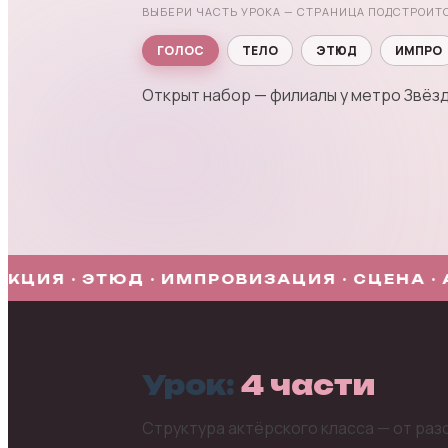
ВЫБЕРИ ЧАСТЬ УРОКА — СТРАНИЦА ПОДСТРОИТ
ГОЛОС
ТЕЛО
ЭТЮД
ИМПРО
Открыт набор — филиалы у метро Звёз
ЦИЯ · ЭТЮД · ИМПРОВИЗАЦИЯ · СЦЕНА ·
Урок:
4 части
Структура актёрского класса — от раз