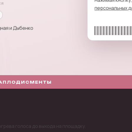
СЯ
персональных д
дная и Дыбенко
 АПЛОДИСМЕНТЫ
огрева голоса до выхода на площадку.