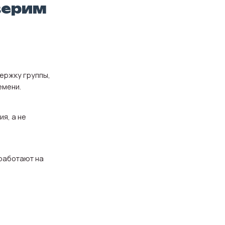
верим
держку группы,
емени.
я, а не
 работают на