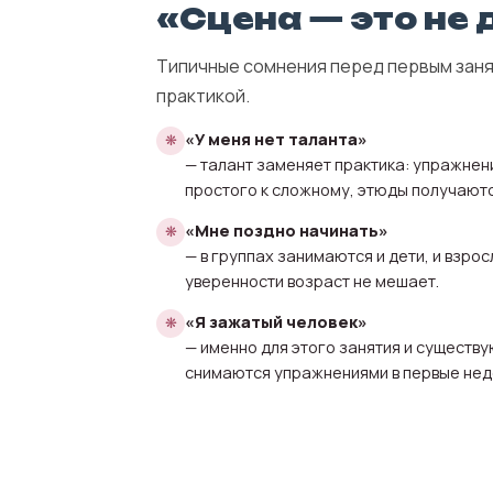
«Сцена — это не
Типичные сомнения перед первым заня
практикой.
«У меня нет таланта»
— талант заменяет практика: упражнени
простого к сложному, этюды получаются
«Мне поздно начинать»
— в группах занимаются и дети, и взрос
уверенности возраст не мешает.
«Я зажатый человек»
— именно для этого занятия и существ
снимаются упражнениями в первые нед