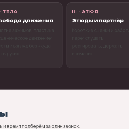
 · ТЕЛО
III · ЭТЮД
вобода движения
Этюды и партнёр
ятие зажимов, пластика
Короткие сценки и работ
сценическое движение:
паре: слушать,
сты и взгляд без «куда
реагировать, держать
ть руки».
внимание.
лы
 и время подберём за один звонок.