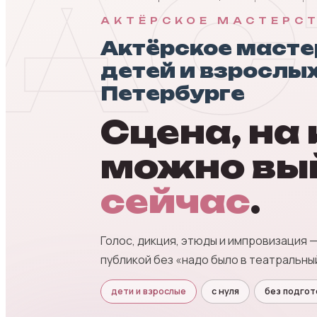
AC
АКТЁРСКОЕ МАСТЕРСТ
Актёрское масте
детей и взрослых
Петербурге
Сцена, на
можно вы
сейчас
.
Голос, дикция, этюды и импровизация 
публикой без «надо было в театральный
дети и взрослые
с нуля
без подгот