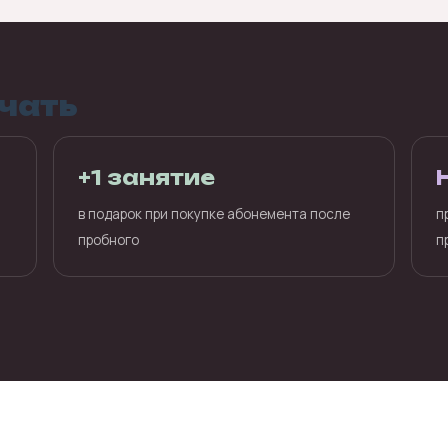
ачать
+1 занятие
в подарок при покупке абонемента после
п
пробного
п