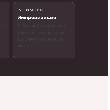
IV · ИМПРО
Импровизация
а в
Действие без заученного
текста — навык, который
выручает и на сцене, и в
жизни.