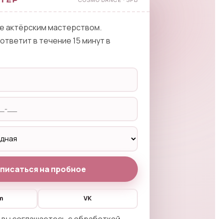
NG
е актёрским мастерством.
тветит в течение 15 минут в
писаться на пробное
m
VK
 вы соглашаетесь с
обработкой