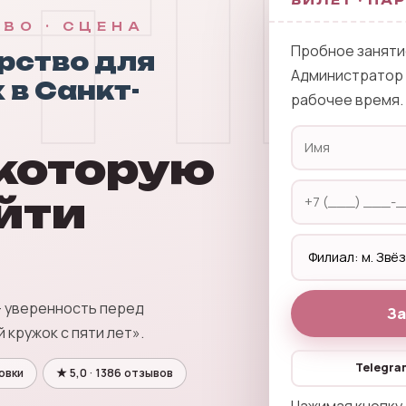
TI
ВО · СЦЕНА
Пробное заняти
рство для
Администратор о
 в Санкт-
рабочее время.
 которую
йти
— уверенность перед
За
 кружок с пяти лет».
Telegra
овки
★ 5,0 · 1386 отзывов
Нажимая кнопку,