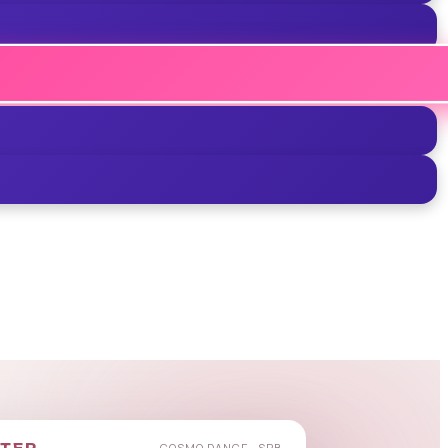
РТЕР
COSMO DANCE · SPB