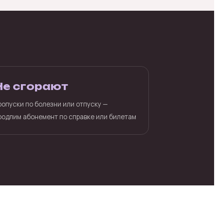
Не сгорают
ропуски по болезни или отпуску —
родлим абонемент по справке или билетам